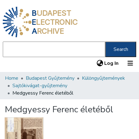
B
UDAPEST
E
LECTRONIC
A
RCHIVE
Search
(current
Log In
Home
Budapest Gyűjtemény
Különgyűjtemények
Communities & Collections
Sajtókivágat-gyűjtemény
All of DSpace
Medgyessy Ferenc életéből
Statistics
Medgyessy Ferenc életéből
About us