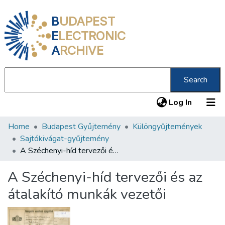
B
UDAPEST
E
LECTRONIC
A
RCHIVE
Search
(current
Log In
Home
Budapest Gyűjtemény
Különgyűjtemények
Communities & Collections
Sajtókivágat-gyűjtemény
All of DSpace
A Széchenyi-híd tervezői és az átalakító munkák vezetői
Statistics
A Széchenyi-híd tervezői és az
About us
átalakító munkák vezetői