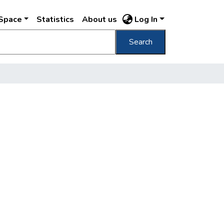
DSpace
Statistics
About us
Log In
Search