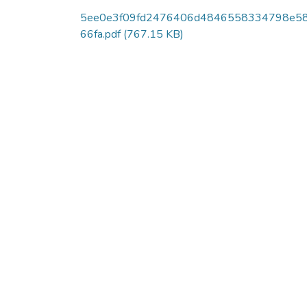
5ee0e3f09fd2476406d4846558334798e5
66fa.pdf
(767.15 KB)