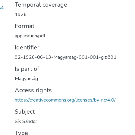
Temporal coverage
84
1926
Format
application/pdf
Identifier
92-1926-06-13-Magyarsag-001-001-gizi891
Is part of
Magyarság
Access rights
https://creativecommons.org/licenses/by-nc/4.0/
Subject
Sík Sándor
Type