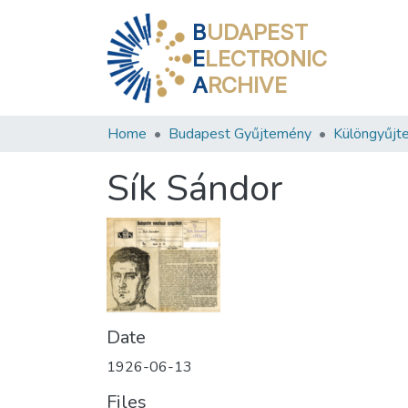
B
UDAPEST
E
LECTRONIC
A
RCHIVE
Home
Budapest Gyűjtemény
Különgyűjt
Sík Sándor
Date
1926-06-13
Files