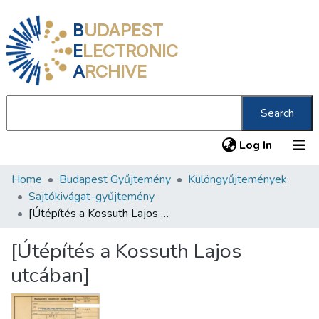
B
UDAPEST
E
LECTRONIC
A
RCHIVE
Search
(current
Log In
Home
Budapest Gyűjtemény
Különgyűjtemények
Communities & Collections
Sajtókivágat-gyűjtemény
All of DSpace
[Útépítés a Kossuth Lajos utcában]
Statistics
[Útépítés a Kossuth Lajos
About us
utcában]