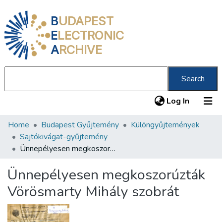
B
UDAPEST
E
LECTRONIC
A
RCHIVE
Search
(current
Log In
Home
Budapest Gyűjtemény
Különgyűjtemények
Communities & Collections
Sajtókivágat-gyűjtemény
All of DSpace
Ünnepélyesen megkoszorúzták Vörösmarty Mihály szobrát
Statistics
Ünnepélyesen megkoszorúzták
About us
Vörösmarty Mihály szobrát