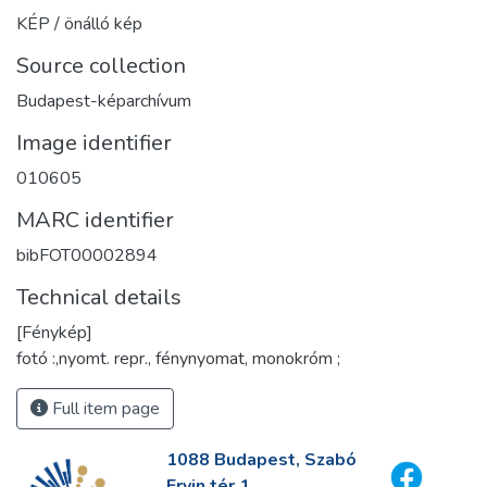
KÉP / önálló kép
Source collection
Budapest-képarchívum
Image identifier
010605
MARC identifier
bibFOT00002894
Technical details
[Fénykép]
fotó :,nyomt. repr., fénynyomat, monokróm ;
Full item page
1088 Budapest, Szabó
Ervin tér 1.