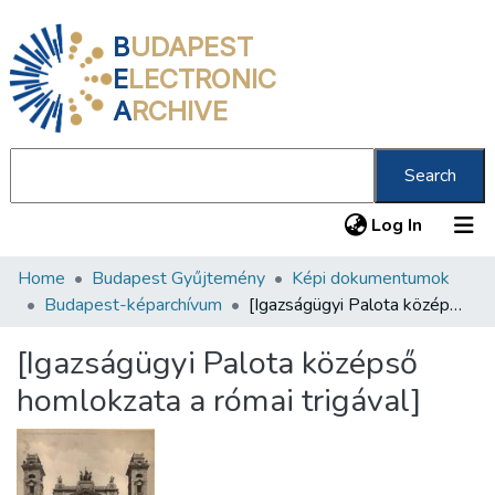
B
UDAPEST
E
LECTRONIC
A
RCHIVE
Search
(current
Log In
Home
Budapest Gyűjtemény
Képi dokumentumok
Communities & Collections
Budapest-képarchívum
[Igazságügyi Palota középső homlokzata a római trigával]
All of DSpace
[Igazságügyi Palota középső
Statistics
homlokzata a római trigával]
About us