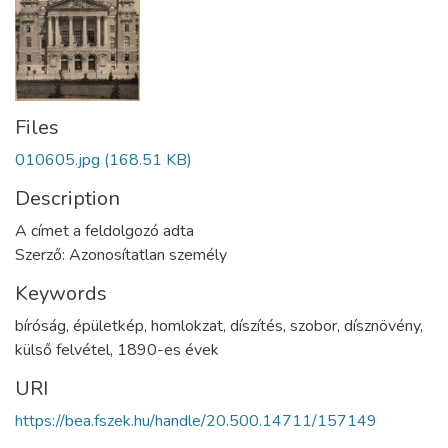
Files
010605.jpg
(168.51 KB)
Description
A címet a feldolgozó adta
Szerző: Azonosítatlan személy
Keywords
bíróság
,
épületkép
,
homlokzat
,
díszítés
,
szobor
,
dísznövény
,
külső felvétel
,
1890-es évek
URI
https://bea.fszek.hu/handle/20.500.14711/157149