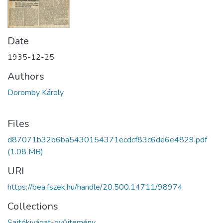
Date
1935-12-25
Authors
Doromby Károly
Files
d87071b32b6ba5430154371ecdcf83c6de6e4829.pdf
(1.08 MB)
URI
https://bea.fszek.hu/handle/20.500.14711/98974
Collections
Sajtókivágat-gyűjtemény