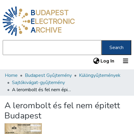
B
UDAPEST
E
LECTRONIC
A
RCHIVE
Search
(current
Log In
Home
Budapest Gyűjtemény
Különgyűjtemények
Communities & Collections
Sajtókivágat-gyűjtemény
All of DSpace
A lerombolt és fel nem épitett Budapest
Statistics
A lerombolt és fel nem épitett
About us
Budapest