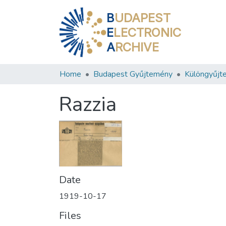
B
UDAPEST
E
LECTRONIC
A
RCHIVE
Home
Budapest Gyűjtemény
Különgyűjt
Razzia
Date
1919-10-17
Files