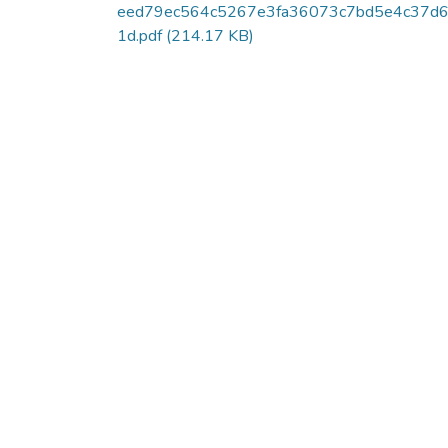
eed79ec564c5267e3fa36073c7bd5e4c37d6
1d.pdf
(214.17 KB)