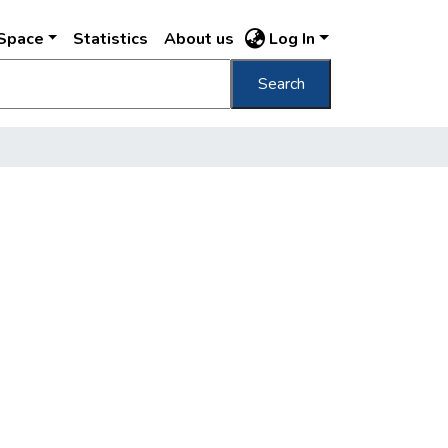
DSpace
Statistics
About us
Log In
Search