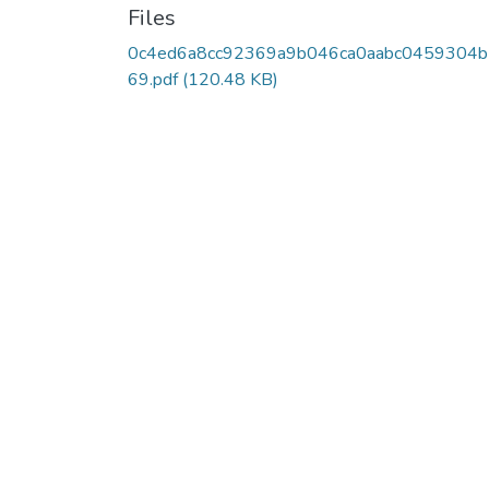
Files
0c4ed6a8cc92369a9b046ca0aabc0459304
69.pdf
(120.48 KB)