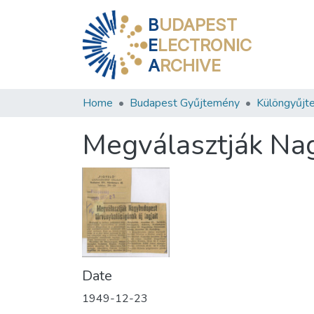
B
UDAPEST
E
LECTRONIC
A
RCHIVE
Home
Budapest Gyűjtemény
Különgyűjt
Megválasztják Nag
Date
1949-12-23