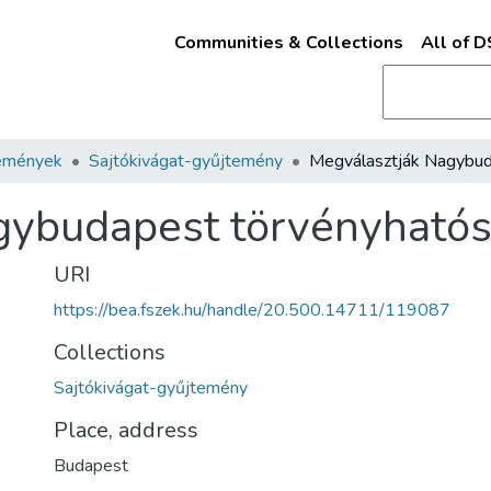
Communities & Collections
All of 
emények
Sajtókivágat-gyűjtemény
ybudapest törvényhatósá
URI
https://bea.fszek.hu/handle/20.500.14711/119087
Collections
Sajtókivágat-gyűjtemény
Place, address
Budapest