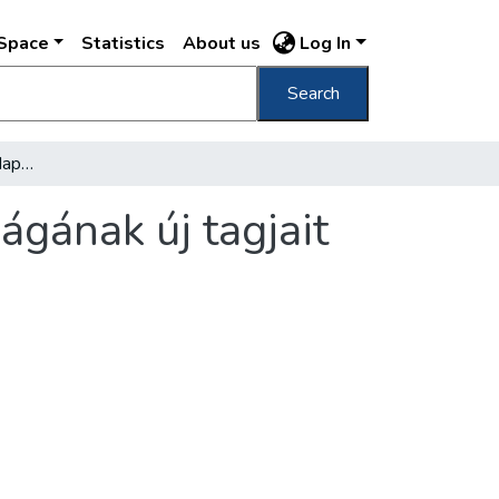
DSpace
Statistics
About us
Log In
Search
Megválasztják Nagybudapest törvényhatóságának új tagjait
gának új tagjait