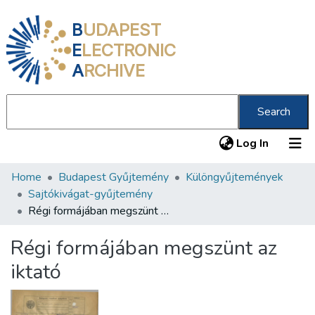
B
UDAPEST
E
LECTRONIC
A
RCHIVE
Search
(current
Log In
Home
Budapest Gyűjtemény
Különgyűjtemények
Communities & Collections
Sajtókivágat-gyűjtemény
All of DSpace
Régi formájában megszünt az iktató
Statistics
Régi formájában megszünt az
About us
iktató