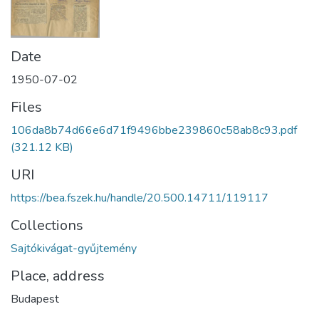
Date
1950-07-02
Files
106da8b74d66e6d71f9496bbe239860c58ab8c93.pdf
(321.12 KB)
URI
https://bea.fszek.hu/handle/20.500.14711/119117
Collections
Sajtókivágat-gyűjtemény
Place, address
Budapest