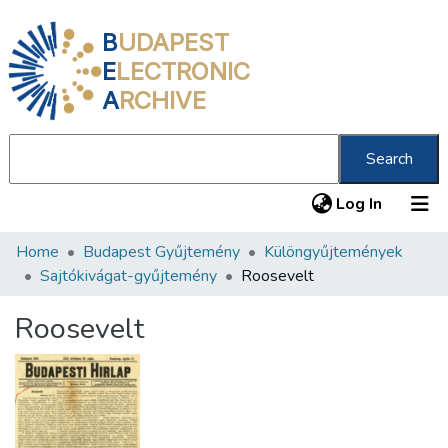
B
UDAPEST
E
LECTRONIC
A
RCHIVE
Search
(current
Log In
Home
Budapest Gyűjtemény
Különgyűjtemények
Communities & Collections
Sajtókivágat-gyűjtemény
Roosevelt
All of DSpace
Roosevelt
Statistics
About us