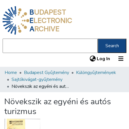
B
UDAPEST
E
LECTRONIC
A
RCHIVE
Search
(current
Log In
Home
Budapest Gyűjtemény
Különgyűjtemények
Communities & Collections
Sajtókivágat-gyűjtemény
All of DSpace
Növekszik az egyéni és autós turizmus
Statistics
Növekszik az egyéni és autós
About us
turizmus