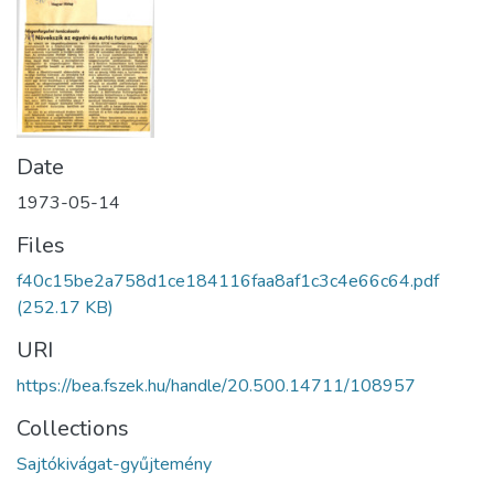
Date
1973-05-14
Files
f40c15be2a758d1ce184116faa8af1c3c4e66c64.pdf
(252.17 KB)
URI
https://bea.fszek.hu/handle/20.500.14711/108957
Collections
Sajtókivágat-gyűjtemény