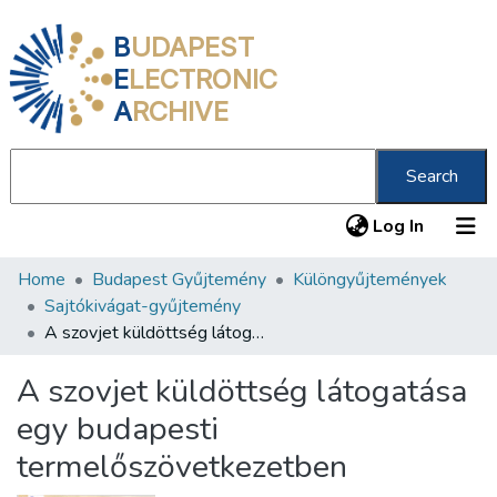
B
UDAPEST
E
LECTRONIC
A
RCHIVE
Search
(current
Log In
Home
Budapest Gyűjtemény
Különgyűjtemények
Communities & Collections
Sajtókivágat-gyűjtemény
All of DSpace
A szovjet küldöttség látogatása egy budapesti termelőszövetkezetben
Statistics
A szovjet küldöttség látogatása
About us
egy budapesti
termelőszövetkezetben