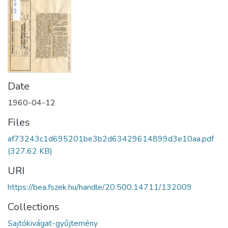
Date
1960-04-12
Files
af73243c1d695201be3b2d63429614899d3e10aa.pdf
(327.62 KB)
URI
https://bea.fszek.hu/handle/20.500.14711/132009
Collections
Sajtókivágat-gyűjtemény