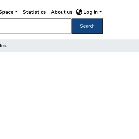
DSpace
Statistics
About us
Log In
Search
Megkezdik a kereskedelmi kikötő építését