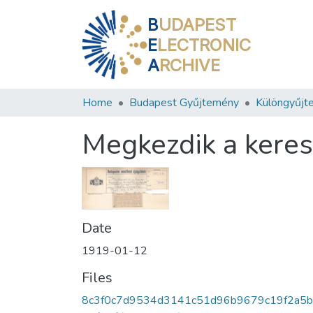
B
UDAPEST
E
LECTRONIC
A
RCHIVE
Home
Budapest Gyűjtemény
Különgyűjt
Megkezdik a keres
Date
1919-01-12
Files
8c3f0c7d9534d3141c51d96b9679c19f2a5