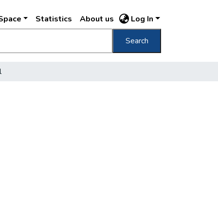
DSpace
Statistics
About us
Log In
Search
l