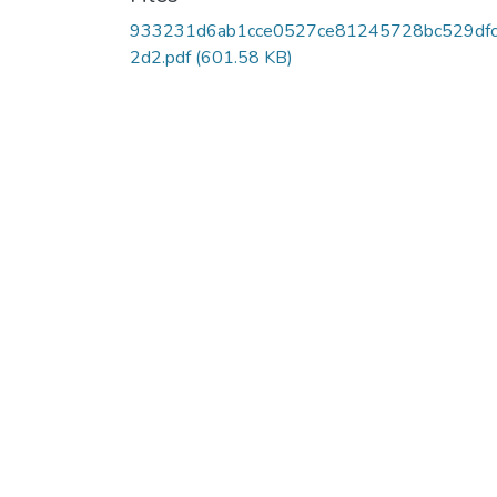
933231d6ab1cce0527ce81245728bc529df
2d2.pdf
(601.58 KB)