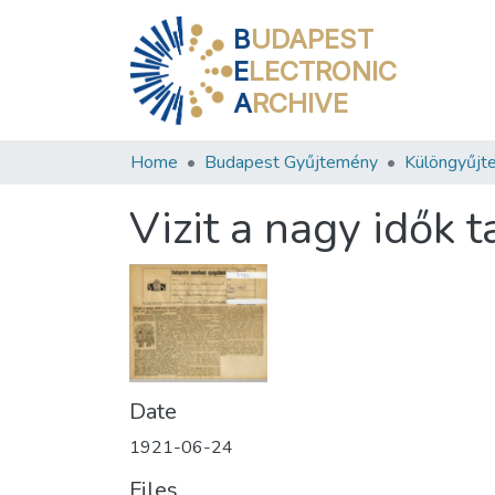
B
UDAPEST
E
LECTRONIC
A
RCHIVE
Home
Budapest Gyűjtemény
Különgyűjt
Vizit a nagy idők t
Date
1921-06-24
Files