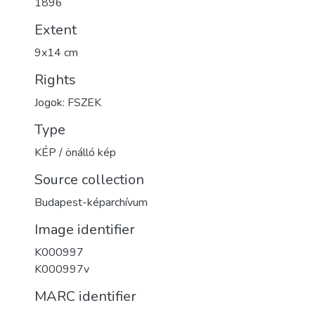
1896
Extent
9x14 cm
Rights
Jogok: FSZEK
Type
KÉP / önálló kép
Source collection
Budapest-képarchívum
Image identifier
K000997
K000997v
MARC identifier