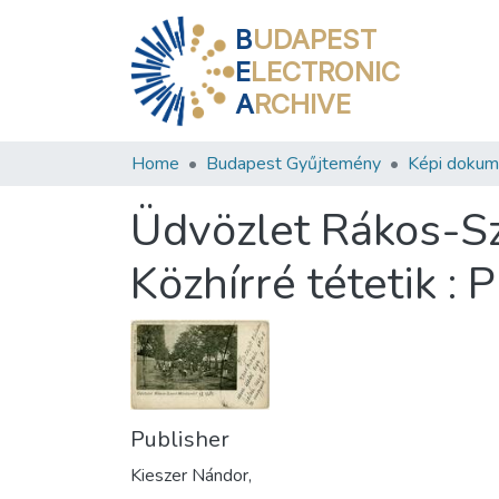
B
UDAPEST
E
LECTRONIC
A
RCHIVE
Home
Budapest Gyűjtemény
Képi doku
Üdvözlet Rákos-Sz
Közhírré tétetik : P
Publisher
Kieszer Nándor,