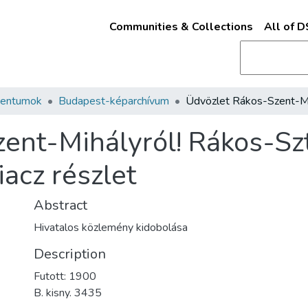
Communities & Collections
All of 
mentumok
Budapest-képarchívum
ent-Mihályról! Rákos-Szt
iacz részlet
Abstract
Hivatalos közlemény kidobolása
Description
Futott: 1900
B. kisny. 3435