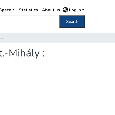
DSpace
Statistics
About us
Log In
Search
Üdvözlet Rákos-Szent-Mihályról! Rákos-Szt.-Mihály : Közhírré tétetik : Piacz részlet
.-Mihály :