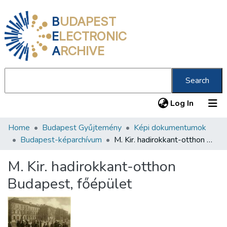
B
UDAPEST
E
LECTRONIC
A
RCHIVE
Search
(current
Log In
Home
Budapest Gyűjtemény
Képi dokumentumok
Communities & Collections
Budapest-képarchívum
M. Kir. hadirokkant-otthon Budapest, főépület
All of DSpace
M. Kir. hadirokkant-otthon
Statistics
Budapest, főépület
About us