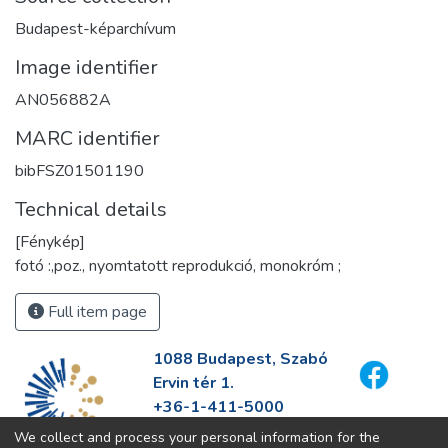
Budapest-képarchívum
Image identifier
AN056882A
MARC identifier
bibFSZ01501190
Technical details
[Fénykép]
fotó :,poz., nyomtatott reprodukció, monokróm ;
Full item page
1088 Budapest, Szabó
Ervin tér 1.
+36-1-411-5000
info@fszek.hu
We collect and process your personal information for the