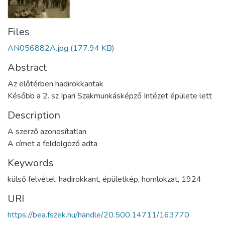
Files
AN056882A.jpg
(177.94 KB)
Abstract
Az előtérben hadirokkantak
Később a 2. sz Ipari Szakmunkásképző Intézet épülete lett
Description
A szerző azonosítatlan
A címet a feldolgozó adta
Keywords
külső felvétel
,
hadirokkant
,
épületkép
,
homlokzat
,
1924
URI
https://bea.fszek.hu/handle/20.500.14711/163770