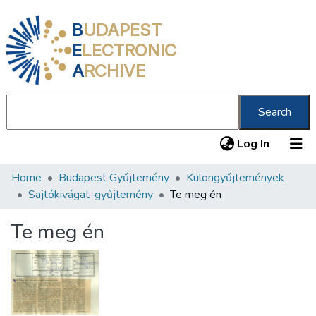
B
UDAPEST
E
LECTRONIC
A
RCHIVE
Search
(current
Log In
Home
Budapest Gyűjtemény
Különgyűjtemények
Communities & Collections
Sajtókivágat-gyűjtemény
Te meg én
All of DSpace
Te meg én
Statistics
About us