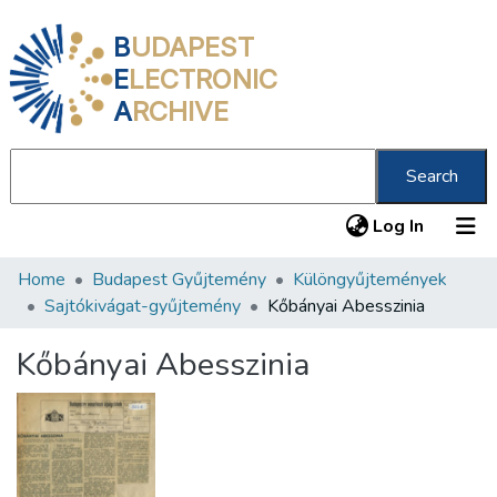
B
UDAPEST
E
LECTRONIC
A
RCHIVE
Search
(current
Log In
Home
Budapest Gyűjtemény
Különgyűjtemények
Communities & Collections
Sajtókivágat-gyűjtemény
Kőbányai Abesszinia
All of DSpace
Kőbányai Abesszinia
Statistics
About us