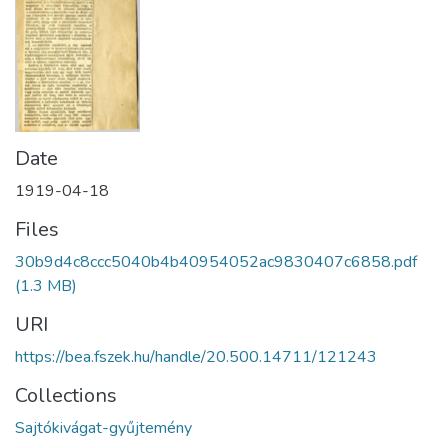
Date
1919-04-18
Files
30b9d4c8ccc5040b4b40954052ac9830407c6858.pdf
(1.3 MB)
URI
https://bea.fszek.hu/handle/20.500.14711/121243
Collections
Sajtókivágat-gyűjtemény