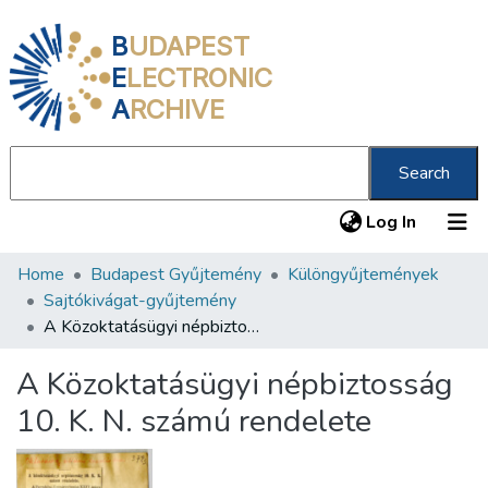
B
UDAPEST
E
LECTRONIC
A
RCHIVE
Search
(current
Log In
Home
Budapest Gyűjtemény
Különgyűjtemények
Communities & Collections
Sajtókivágat-gyűjtemény
All of DSpace
A Közoktatásügyi népbiztosság 10. K. N. számú rendelete
Statistics
A Közoktatásügyi népbiztosság
About us
10. K. N. számú rendelete