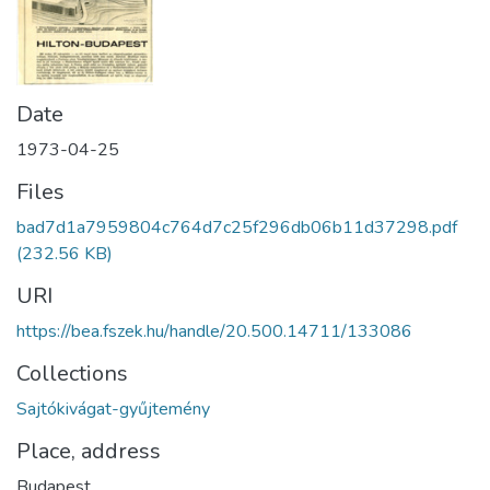
Date
1973-04-25
Files
bad7d1a7959804c764d7c25f296db06b11d37298.pdf
(232.56 KB)
URI
https://bea.fszek.hu/handle/20.500.14711/133086
Collections
Sajtókivágat-gyűjtemény
Place, address
Budapest