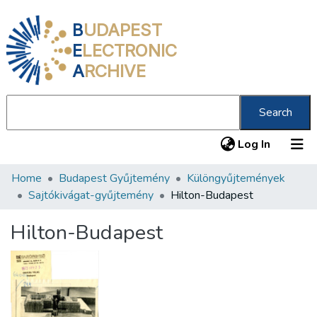
B
UDAPEST
E
LECTRONIC
A
RCHIVE
Search
(current
Log In
Home
Budapest Gyűjtemény
Különgyűjtemények
Communities & Collections
Sajtókivágat-gyűjtemény
Hilton-Budapest
All of DSpace
Hilton-Budapest
Statistics
About us