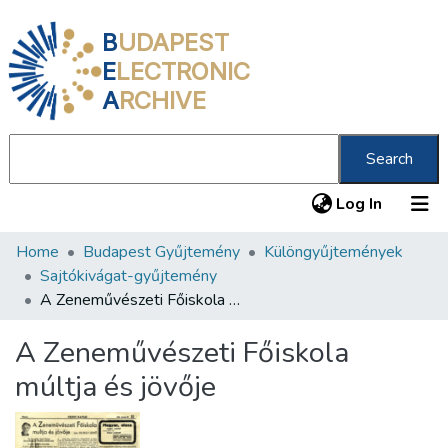
B
UDAPEST
E
LECTRONIC
A
RCHIVE
Search
(current
Log In
Home
Budapest Gyűjtemény
Különgyűjtemények
Communities & Collections
Sajtókivágat-gyűjtemény
All of DSpace
A Zeneművészeti Főiskola múltja és jövője
Statistics
A Zeneművészeti Főiskola
About us
múltja és jövője