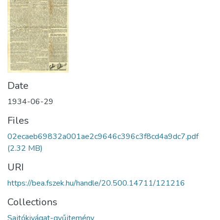
Date
1934-06-29
Files
02ecaeb69832a001ae2c9646c396c3f8cd4a9dc7.pdf
(2.32 MB)
URI
https://bea.fszek.hu/handle/20.500.14711/121216
Collections
Sajtókivágat-gyűjtemény