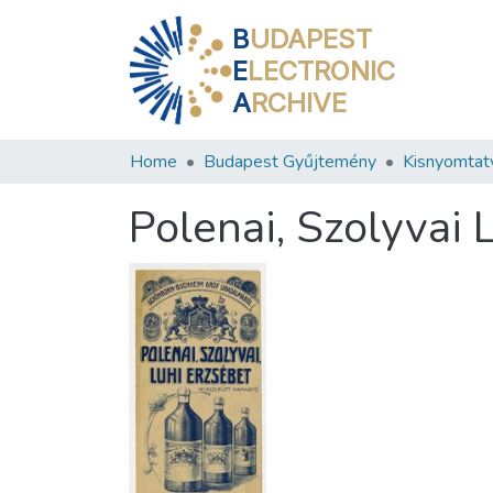
B
UDAPEST
E
LECTRONIC
A
RCHIVE
Home
Budapest Gyűjtemény
Kisnyomtat
Polenai, Szolyvai 