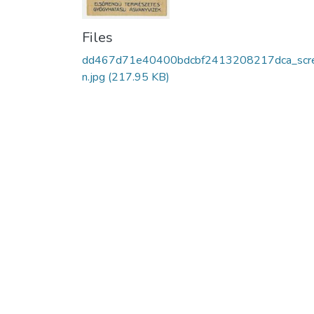
Files
dd467d71e40400bdcbf2413208217dca_scr
n.jpg
(217.95 KB)