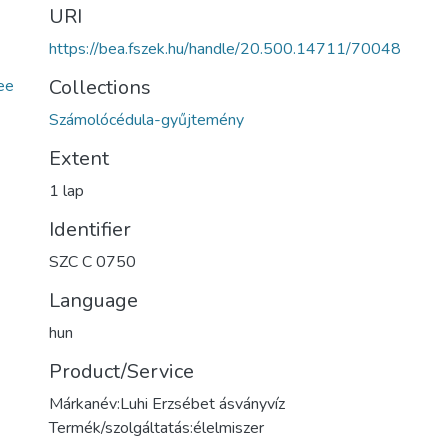
URI
https://bea.fszek.hu/handle/20.500.14711/70048
Collections
ee
Számolócédula-gyűjtemény
Extent
1 lap
Identifier
SZC C 0750
Language
hun
Product/Service
Márkanév:Luhi Erzsébet ásványvíz
Termék/szolgáltatás:élelmiszer