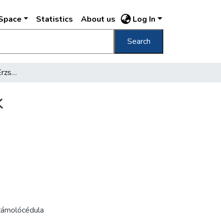
DSpace
Statistics
About us
Log In
Search
Polenai, Szolyvai Luhi Erzsébet ásványvizek
k
zámolócédula