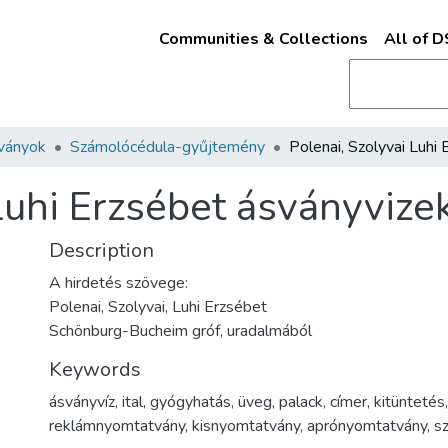
Communities & Collections
All of 
ványok
Számolócédula-gyűjtemény
Luhi Erzsébet ásványvize
Description
A hirdetés szövege:
Polenai, Szolyvai, Luhi Erzsébet
Schönburg-Bucheim gróf, uradalmából
Keywords
ásványvíz
,
ital
,
gyógyhatás
,
üveg
,
palack
,
címer
,
kitüntetés
,
reklámnyomtatvány
,
kisnyomtatvány
,
aprónyomtatvány
,
s