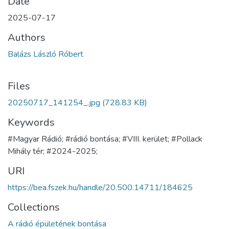
Date
2025-07-17
Authors
Balázs László Róbert
Files
20250717_141254_.jpg
(728.83 KB)
Keywords
#Magyar Rádió; #rádió bontása; #VIII. kerület; #Pollack
Mihály tér; #2024-2025;
URI
https://bea.fszek.hu/handle/20.500.14711/184625
Collections
A rádió épületének bontása