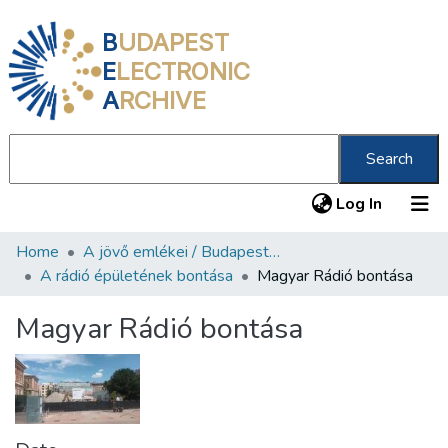
B
UDAPEST
E
LECTRONIC
A
RCHIVE
Search
(current
Log In
Home
A jövő emlékei / Budapest ma
Communities & Collections
A rádió épületének bontása
Magyar Rádió bontása
All of DSpace
Magyar Rádió bontása
Statistics
About us