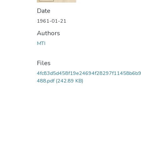
Date
1961-01-21
Authors
MTI
Files
4fc83d5d458f19e24694f28297f11458b6b
488.pdf
(242.89 KB)