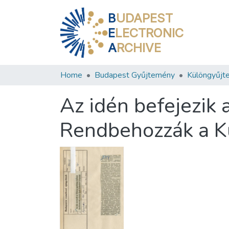
B
UDAPEST
E
LECTRONIC
A
RCHIVE
Home
Budapest Gyűjtemény
Különgyűjt
Az idén befejezik a
Rendbehozzák a Ku