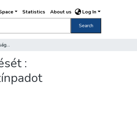
DSpace
Statistics
About us
Log In
Search
Az idén befejezik az ifjúsági sporttelep építését : Rendbehozzák a Kulich Gyula Szabadtéri Színpadot
ését :
zínpadot