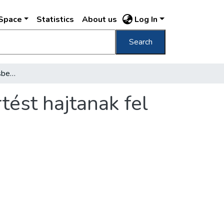
DSpace
Statistics
About us
Log In
Search
Budapestre 2600, Bécsbe 6000 magyar sertést hajtanak fel hetenkint
ést hajtanak fel