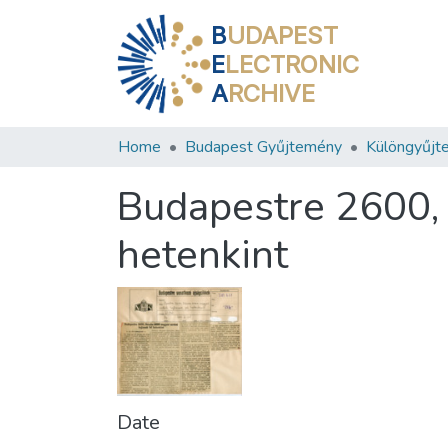
B
UDAPEST
E
LECTRONIC
A
RCHIVE
Home
Budapest Gyűjtemény
Különgyűjt
Budapestre 2600, 
hetenkint
Date