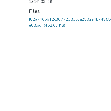
1916-03-28
Files
f82a746bb12c80772383c6a2502a4b74958
e88.pdf
(452.63 KB)