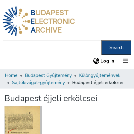
B
UDAPEST
E
LECTRONIC
A
RCHIVE
Search
(current
Log In
Home
Budapest Gyűjtemény
Különgyűjtemények
Communities & Collections
Sajtókivágat-gyűjtemény
Budapest éjjeli erkölcsei
All of DSpace
Budapest éjjeli erkölcsei
Statistics
About us