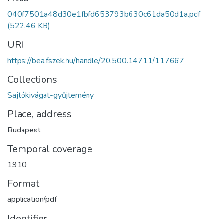
040f7501a48d30e1fbfd653793b630c61da50d1a.pdf
(522.46 KB)
URI
https://bea.fszek.hu/handle/20.500.14711/117667
Collections
Sajtókivágat-gyűjtemény
Place, address
Budapest
Temporal coverage
1910
Format
application/pdf
Identifier