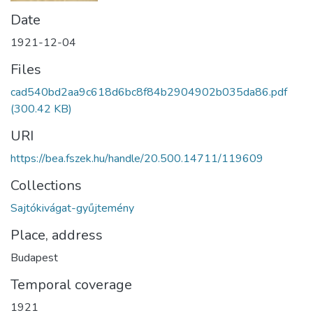
Date
1921-12-04
Files
cad540bd2aa9c618d6bc8f84b2904902b035da86.pdf
(300.42 KB)
URI
https://bea.fszek.hu/handle/20.500.14711/119609
Collections
Sajtókivágat-gyűjtemény
Place, address
Budapest
Temporal coverage
1921