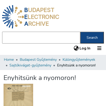
B
UDAPEST
E
LECTRONIC
A
RCHIVE
Search
(current
Log In
Home
Budapest Gyűjtemény
Különgyűjtemények
Communities & Collections
Sajtókivágat-gyűjtemény
Enyhitsünk a nyomoron!
All of DSpace
Enyhitsünk a nyomoron!
Statistics
About us