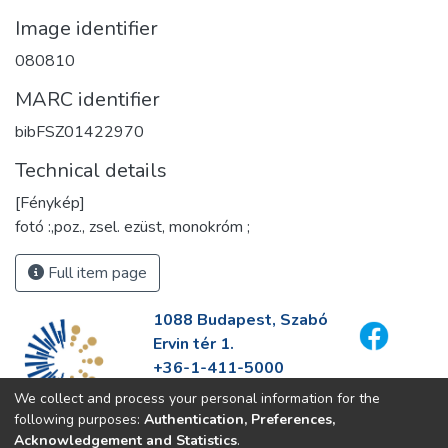
Image identifier
080810
MARC identifier
bibFSZ01422970
Technical details
[Fénykép]
fotó :,poz., zsel. ezüst, monokróm ;
Full item page
1088 Budapest, Szabó
Ervin tér 1.
+36-1-411-5000
info@fszek.hu
We collect and process your personal information for the
https://fszek.hu
following purposes:
Authentication, Preferences,
Acknowledgement and Statistics
.