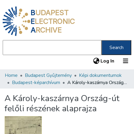
B
UDAPEST
E
LECTRONIC
A
RCHIVE
Search
(current
Log In
Home
Budapest Gyűjtemény
Képi dokumentumok
Communities & Collections
Budapest-képarchívum
A Károly-kaszárnya Ország-út felőli részének alaprajza
All of DSpace
A Károly-kaszárnya Ország-út
Statistics
felőli részének alaprajza
About us