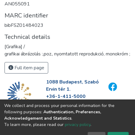
AN055091
MARC identifier
bibFSZ01484023
Technical details
[Grafika] /
grafikai ábrázolás :,poz., nyomtatott reprodukció, monokróm ;
Full item page
1088 Budapest, Szabó
Ervin tér 1.
+36-1-411-5000
info@fszek.hu
We collect and process your personal information for the
https://fszek.hu
following purposes:
Authentication, Preferences,
Acknowledgement and Statistics
.
To learn more, please read our
privacy policy
.