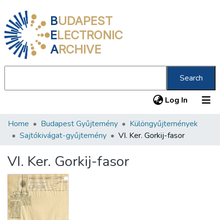
B
UDAPEST
E
LECTRONIC
A
RCHIVE
Search
(current
Log In
Home
Budapest Gyűjtemény
Különgyűjtemények
Communities & Collections
Sajtókivágat-gyűjtemény
VI. Ker. Gorkij-fasor
All of DSpace
VI. Ker. Gorkij-fasor
Statistics
About us