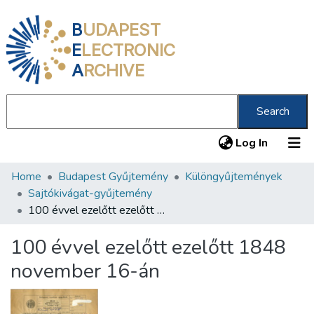
B
UDAPEST
E
LECTRONIC
A
RCHIVE
Search
(current
Log In
Home
Budapest Gyűjtemény
Különgyűjtemények
Communities & Collections
Sajtókivágat-gyűjtemény
All of DSpace
100 évvel ezelőtt ezelőtt 1848 november 16-án
Statistics
100 évvel ezelőtt ezelőtt 1848
About us
november 16-án