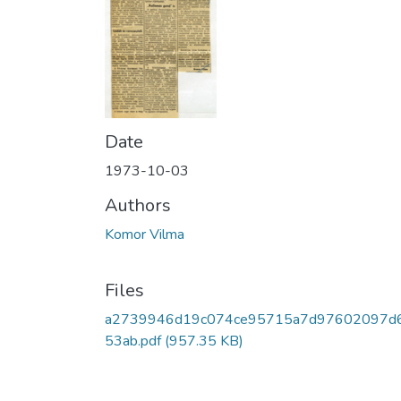
Date
1973-10-03
Authors
Komor Vilma
Files
a2739946d19c074ce95715a7d97602097d
53ab.pdf
(957.35 KB)