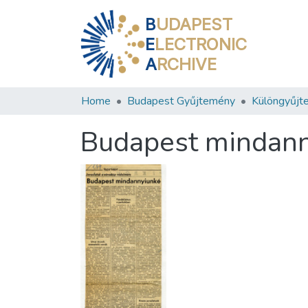
B
UDAPEST
E
LECTRONIC
A
RCHIVE
Home
Budapest Gyűjtemény
Különgyűjt
Budapest mindan