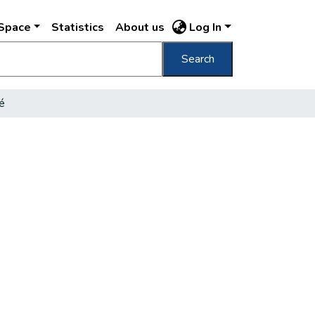
DSpace
Statistics
About us
Log In
Search
é