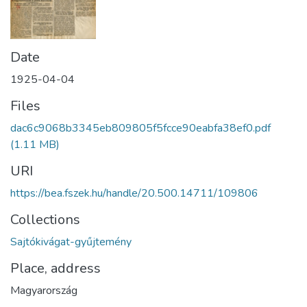
Date
1925-04-04
Files
dac6c9068b3345eb809805f5fcce90eabfa38ef0.pdf
(1.11 MB)
URI
https://bea.fszek.hu/handle/20.500.14711/109806
Collections
Sajtókivágat-gyűjtemény
Place, address
Magyarország