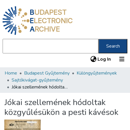
B
UDAPEST
E
LECTRONIC
A
RCHIVE
Search
(current
Log In
Home
Budapest Gyűjtemény
Különgyűjtemények
Communities & Collections
Sajtókivágat-gyűjtemény
All of DSpace
Jókai szellemének hódoltak közgyűlésükön a pesti kávésok
Statistics
Jókai szellemének hódoltak
About us
közgyűlésükön a pesti kávésok