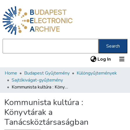
B
UDAPEST
E
LECTRONIC
A
RCHIVE
Search
(current
Log In
Home
Budapest Gyűjtemény
Különgyűjtemények
Communities & Collections
Sajtókivágat-gyűjtemény
All of DSpace
Kommunista kultúra : Könyvtárak a Tanácsköztársaságban
Statistics
Kommunista kultúra :
About us
Könyvtárak a
Tanácsköztársaságban