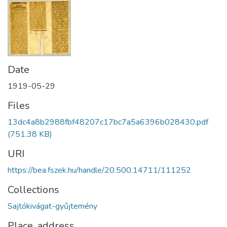
Date
1919-05-29
Files
13dc4a8b2988fbf48207c17bc7a5a6396b028430.pdf
(751.38 KB)
URI
https://bea.fszek.hu/handle/20.500.14711/111252
Collections
Sajtókivágat-gyűjtemény
Place, address