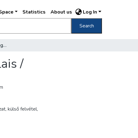
DSpace
Statistics
About us
Log In
Search
Kir. testőrségi palota Königl. Hofgarden-Palais /
ais /
ám
zat
,
külső felvétel
,