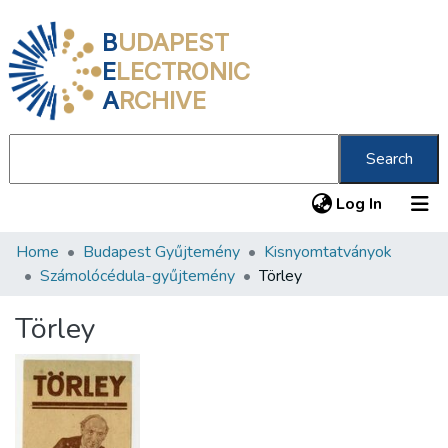
B
UDAPEST
E
LECTRONIC
A
RCHIVE
Search
(current
Log In
Home
Budapest Gyűjtemény
Kisnyomtatványok
Communities & Collections
Számolócédula-gyűjtemény
Törley
All of DSpace
Törley
Statistics
About us