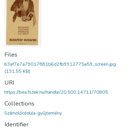
Files
b3af7e7a79017881b6d2fb9912775a59_screen.jpg
(131.55 KB)
URI
https://bea.fszek.hu/handle/20.500.14711/70805
Collections
Számolócédula-gyűjtemény
Identifier