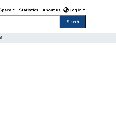
DSpace
Statistics
About us
Log In
Search
Budapest legmodernebb úridivatüzlete