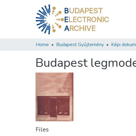
B
UDAPEST
E
LECTRONIC
A
RCHIVE
Home
Budapest Gyűjtemény
Képi doku
Budapest legmode
Files