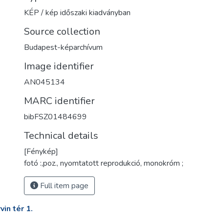
KÉP / kép időszaki kiadványban
Source collection
Budapest-képarchívum
Image identifier
AN045134
MARC identifier
bibFSZ01484699
Technical details
[Fénykép]
fotó :,poz., nyomtatott reprodukció, monokróm ;
Full item page
in tér 1.