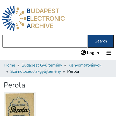
B
UDAPEST
E
LECTRONIC
A
RCHIVE
Search
(current
Log In
Home
Budapest Gyűjtemény
Kisnyomtatványok
Communities & Collections
Számolócédula-gyűjtemény
Perola
All of DSpace
Perola
Statistics
About us