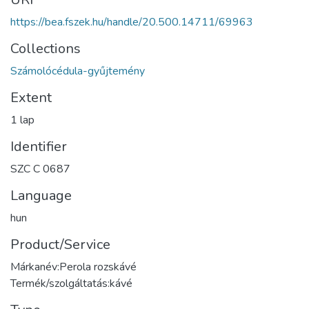
https://bea.fszek.hu/handle/20.500.14711/69963
Collections
Számolócédula-gyűjtemény
Extent
1 lap
Identifier
SZC C 0687
Language
hun
Product/Service
Márkanév:Perola rozskávé
Termék/szolgáltatás:kávé