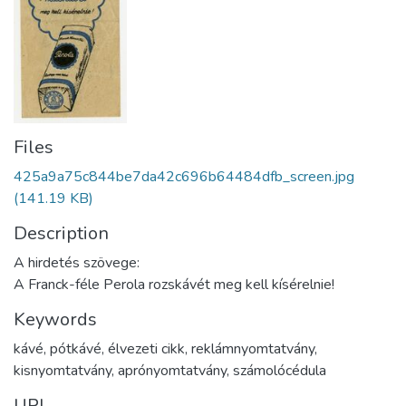
Files
425a9a75c844be7da42c696b64484dfb_screen.jpg
(141.19 KB)
Description
A hirdetés szövege:
A Franck-féle Perola rozskávét meg kell kísérelnie!
Keywords
kávé
,
pótkávé
,
élvezeti cikk
,
reklámnyomtatvány
,
kisnyomtatvány
,
aprónyomtatvány
,
számolócédula
URI