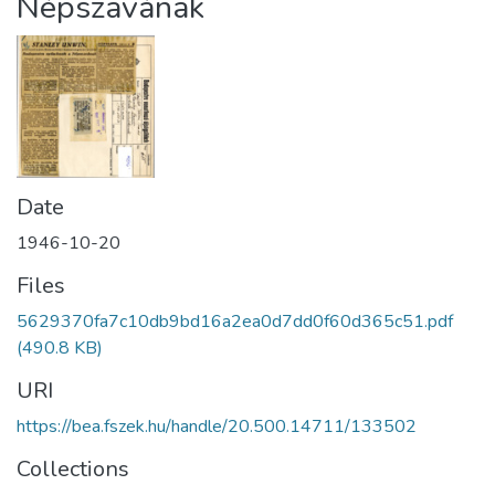
Népszavának
Date
1946-10-20
Files
5629370fa7c10db9bd16a2ea0d7dd0f60d365c51.pdf
(490.8 KB)
URI
https://bea.fszek.hu/handle/20.500.14711/133502
Collections