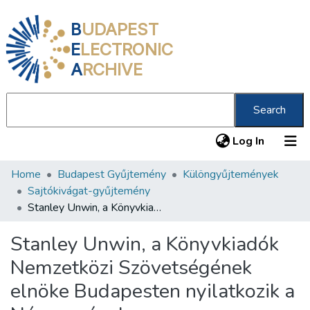
B
UDAPEST
E
LECTRONIC
A
RCHIVE
Search
(current
Log In
Home
Budapest Gyűjtemény
Különgyűjtemények
Communities & Collections
Sajtókivágat-gyűjtemény
All of DSpace
Stanley Unwin, a Könyvkiadók Nemzetközi Szövetségének elnöke Budapesten nyilatkozik a Népszavának
Statistics
Stanley Unwin, a Könyvkiadók
About us
Nemzetközi Szövetségének
elnöke Budapesten nyilatkozik a