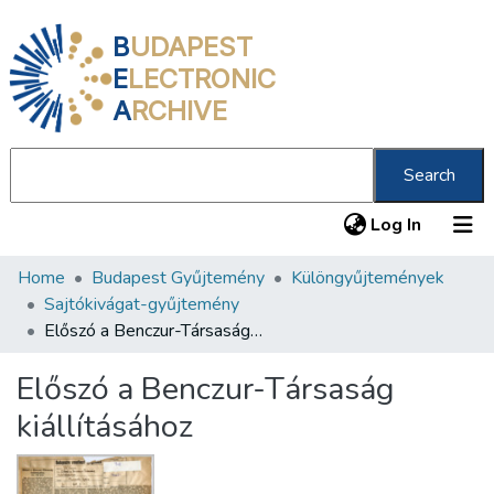
B
UDAPEST
E
LECTRONIC
A
RCHIVE
Search
(current
Log In
Home
Budapest Gyűjtemény
Különgyűjtemények
Communities & Collections
Sajtókivágat-gyűjtemény
All of DSpace
Előszó a Benczur-Társaság kiállításához
Statistics
Előszó a Benczur-Társaság
About us
kiállításához