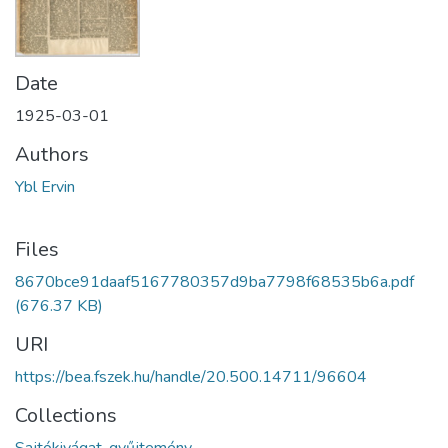
Date
1925-03-01
Authors
Ybl Ervin
Files
8670bce91daaf5167780357d9ba7798f68535b6a.pdf
(676.37 KB)
URI
https://bea.fszek.hu/handle/20.500.14711/96604
Collections
Sajtókivágat-gyűjtemény