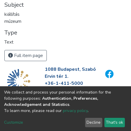
Subject
kiállítás
múzeum
Type
Text
Full item page
1088 Budapest, Szabó
Ervin tér 1.
+36-1-411-5000
info@fszek.hu
We collect and process your personal information for the
https://fszek.hu
following purposes:
Authentication, Preferences,
Acknowledgement and Statistics
.
To learn more, please read our
privacy policy
.
Customize
Decline
That's ok