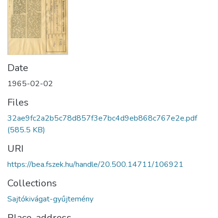
Date
1965-02-02
Files
32ae9fc2a2b5c78d857f3e7bc4d9eb868c767e2e.pdf
(585.5 KB)
URI
https://bea.fszek.hu/handle/20.500.14711/106921
Collections
Sajtókivágat-gyűjtemény
Place, address