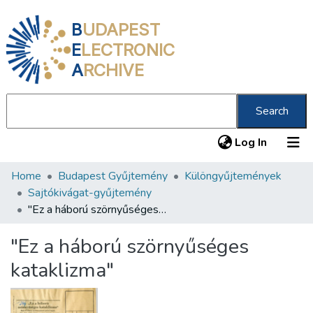
B
UDAPEST
E
LECTRONIC
A
RCHIVE
Search
(current
Log In
Home
Budapest Gyűjtemény
Különgyűjtemények
Communities & Collections
Sajtókivágat-gyűjtemény
All of DSpace
"Ez a háború szörnyűséges kataklizma"
Statistics
"Ez a háború szörnyűséges
About us
kataklizma"