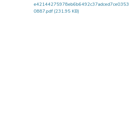
e42144275978eb6b6492c37adced7ce035
0887.pdf
(231.95 KB)