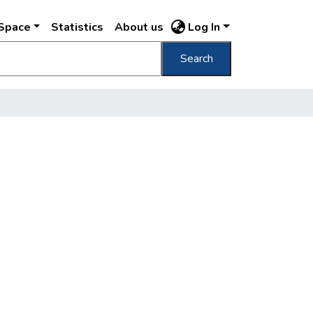
DSpace
Statistics
About us
Log In
Search