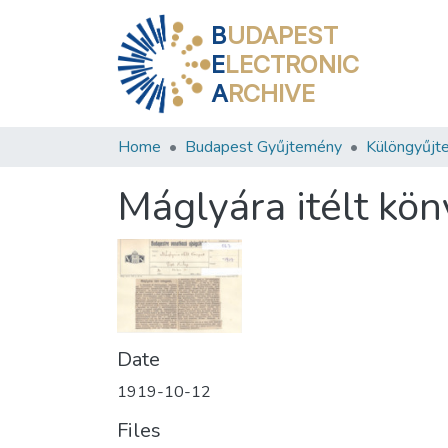
B
UDAPEST
E
LECTRONIC
A
RCHIVE
Home
Budapest Gyűjtemény
Különgyűjt
Máglyára itélt kö
Date
1919-10-12
Files