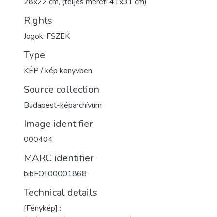
28x22 cm, (teljes méret: 41x31 cm)
Rights
Jogok: FSZEK
Type
KÉP / kép könyvben
Source collection
Budapest-képarchívum
Image identifier
000404
MARC identifier
bibFOT00001868
Technical details
[Fénykép] :