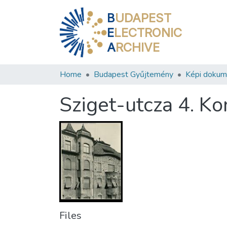
B
UDAPEST
E
LECTRONIC
A
RCHIVE
Home
Budapest Gyűjtemény
Képi doku
Sziget-utcza 4. K
Files