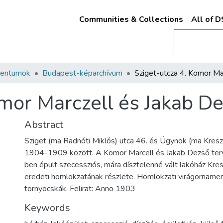
Communities & Collections
All of 
mentumok
Budapest-képarchívum
omor Marczell és Jakab De
Abstract
Sziget (ma Radnóti Miklós) utca 46. és Ügynök (ma Kresz
1904-1909 között. A Komor Marcell és Jakab Dezső te
ben épült szecessziós, mára dísztelenné vált lakóház Kre
eredeti homlokzatának részlete. Homlokzati virágornament
tornyocskák. Felirat: Anno 1903
Keywords