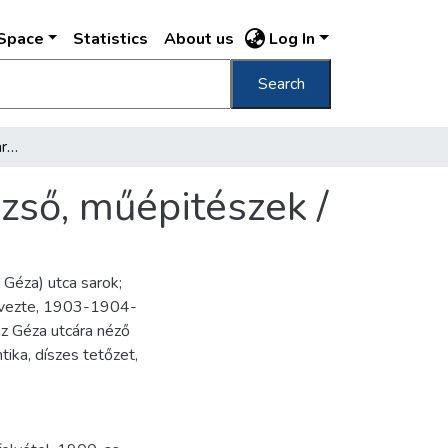
DSpace
Statistics
About us
Log In
Search
Sziget-utcza 4. Komor Marczell és Jakab Dezső, műépitészek /
zső, műépitészek /
 Géza) utca sarok;
rvezte, 1903-1904-
sz Géza utcára néző
ika, díszes tetőzet,