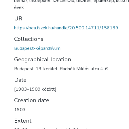
bérház
,
lakóépület
,
szecesszió
,
díszítés
,
épületkép
,
külső 
évek
URI
https://bea.fszek.hu/handle/20.500.14711/156139
Collections
Budapest-képarchívum
Geographical location
Budapest. 13. kerület. Radnóti Miklós utca 4-6.
Date
[1903-1909 között]
Creation date
1903
Extent