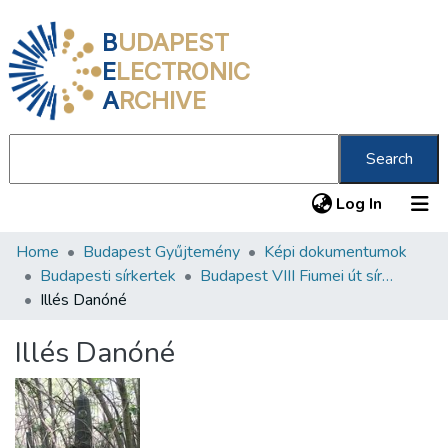
B
UDAPEST
E
LECTRONIC
A
RCHIVE
Search
(current
Log In
Home
Budapest Gyűjtemény
Képi dokumentumok
Communities & Collections
Budapesti sírkertek
Budapest VIII Fiumei út sírkert 2. rész
All of DSpace
Illés Danóné
Statistics
Illés Danóné
About us