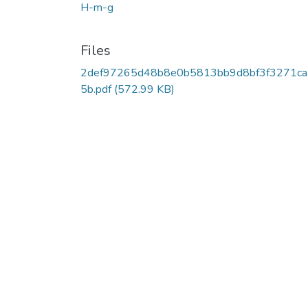
H-m-g
Files
2def97265d48b8e0b5813bb9d8bf3f3271ca
5b.pdf
(572.99 KB)