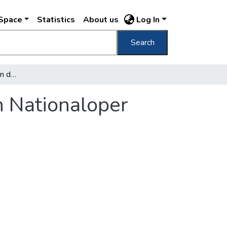
DSpace
Statistics
About us
Log In
Search
Der Direktionswechsel in der Hungarischen Nationaloper
n Nationaloper