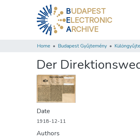
B
UDAPEST
E
LECTRONIC
A
RCHIVE
Home
Budapest Gyűjtemény
Különgyűjt
Der Direktionswec
Date
1918-12-11
Authors