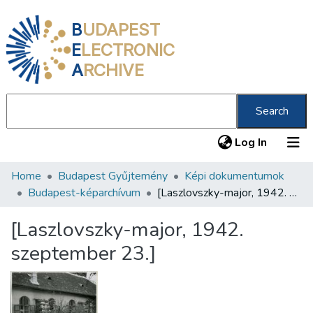
B
UDAPEST
E
LECTRONIC
A
RCHIVE
Search
(current
Log In
Home
Budapest Gyűjtemény
Képi dokumentumok
Communities & Collections
Budapest-képarchívum
[Laszlovszky-major, 1942. szeptember 23.]
All of DSpace
[Laszlovszky-major, 1942.
Statistics
szeptember 23.]
About us