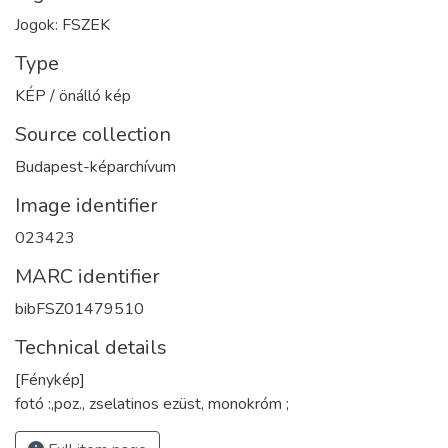
Jogok: FSZEK
Type
KÉP / önálló kép
Source collection
Budapest-képarchívum
Image identifier
023423
MARC identifier
bibFSZ01479510
Technical details
[Fénykép]
fotó :,poz., zselatinos ezüst, monokróm ;