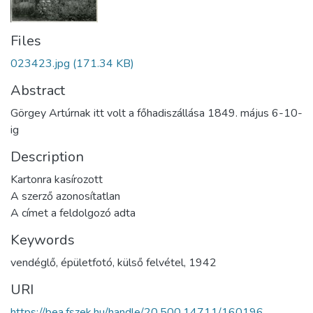
Files
023423.jpg
(171.34 KB)
Abstract
Görgey Artúrnak itt volt a főhadiszállása 1849. május 6-10-
ig
Description
Kartonra kasírozott
A szerző azonosítatlan
A címet a feldolgozó adta
Keywords
vendéglő
,
épületfotó
,
külső felvétel
,
1942
URI
https://bea.fszek.hu/handle/20.500.14711/160196