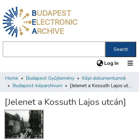
B
UDAPEST
E
LECTRONIC
A
RCHIVE
Search
(current
Log In
Home
Budapest Gyűjtemény
Képi dokumentumok
Communities & Collections
Budapest-képarchívum
[Jelenet a Kossuth Lajos utcán]
All of DSpace
[Jelenet a Kossuth Lajos utcán]
Statistics
About us