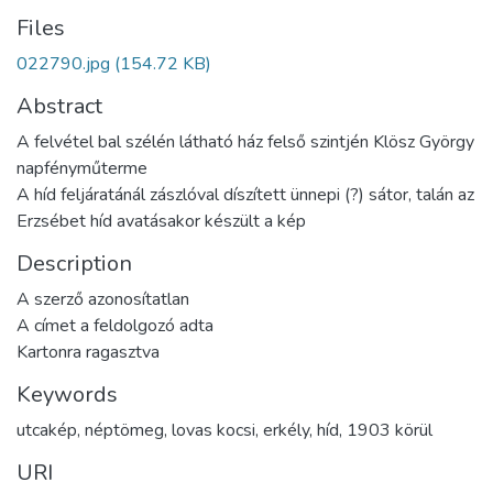
Files
022790.jpg
(154.72 KB)
Abstract
A felvétel bal szélén látható ház felső szintjén Klösz György
napfényműterme
A híd feljáratánál zászlóval díszített ünnepi (?) sátor, talán az
Erzsébet híd avatásakor készült a kép
Description
A szerző azonosítatlan
A címet a feldolgozó adta
Kartonra ragasztva
Keywords
utcakép
,
néptömeg
,
lovas kocsi
,
erkély
,
híd
,
1903 körül
URI