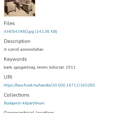
Files
AN054348D.jpg
(142.36 KB)
Description
A szerző azonosítatlan
Keywords
bank
,
igazgatóság
,
terem
,
bútorzat
,
1911
URI
https://bea.fszek.hu/handle/20.500.14711/165285
Collections
Budapest-képarchívum
Geographical location