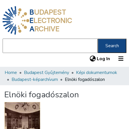
B
UDAPEST
E
LECTRONIC
A
RCHIVE
Search
(current
Log In
Home
Budapest Gyűjtemény
Képi dokumentumok
Communities & Collections
Budapest-képarchívum
Elnöki fogadószalon
All of DSpace
Elnöki fogadószalon
Statistics
About us