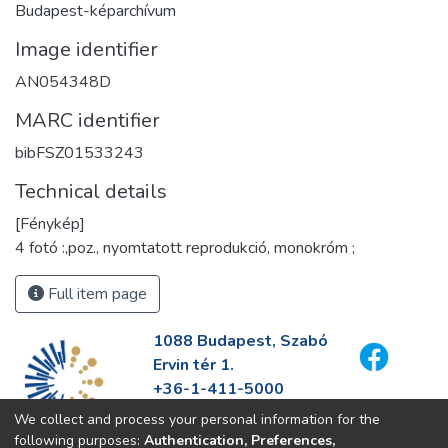
Budapest-képarchívum
Image identifier
AN054348D
MARC identifier
bibFSZ01533243
Technical details
[Fénykép]
4 fotó :,poz., nyomtatott reprodukció, monokróm ;
Full item page
1088 Budapest, Szabó
Ervin tér 1.
+36-1-411-5000
info@fszek.hu
We collect and process your personal information for the
https://fszek.hu
following purposes:
Authentication, Preferences,