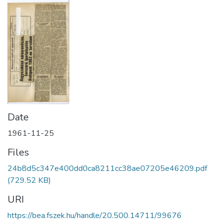
Date
1961-11-25
Files
24b8d5c347e400dd0ca8211cc38ae07205e46209.pdf
(729.52 KB)
URI
https://bea.fszek.hu/handle/20.500.14711/99676