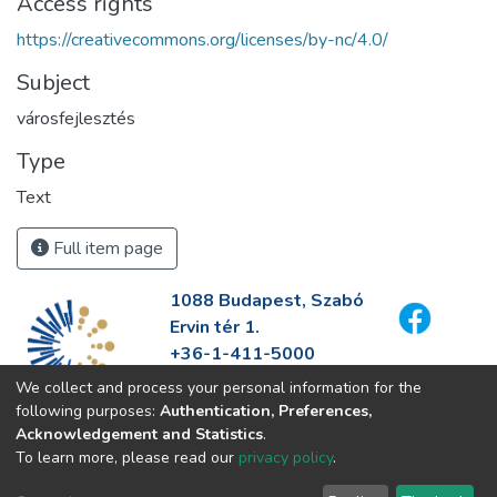
Access rights
https://creativecommons.org/licenses/by-nc/4.0/
Subject
városfejlesztés
Type
Text
Full item page
1088 Budapest, Szabó
Ervin tér 1.
+36-1-411-5000
info@fszek.hu
We collect and process your personal information for the
https://fszek.hu
following purposes:
Authentication, Preferences,
Acknowledgement and Statistics
.
To learn more, please read our
privacy policy
.