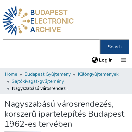
B
UDAPEST
E
LECTRONIC
A
RCHIVE
Search
(current
Log In
Home
Budapest Gyűjtemény
Különgyűjtemények
Communities & Collections
Sajtókivágat-gyűjtemény
All of DSpace
Nagyszabású városrendezés, korszerű ipartelepítés Budapest 1962-es tervében
Statistics
Nagyszabású városrendezés,
About us
korszerű ipartelepítés Budapest
1962-es tervében